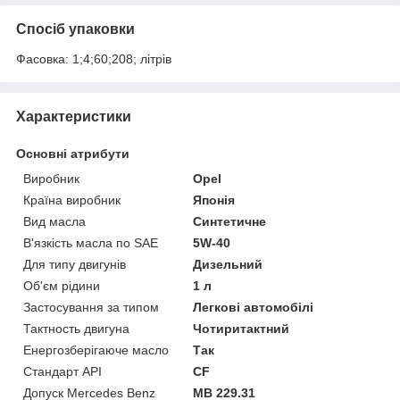
Спосіб упаковки
Фасовка: 1;4;60;208; літрів
Характеристики
Основні атрибути
Виробник
Opel
Країна виробник
Японія
Вид масла
Синтетичне
В'язкість масла по SAE
5W-40
Для типу двигунів
Дизельний
Об'єм рідини
1 л
Застосування за типом
Легкові автомобілі
Тактность двигуна
Чотиритактний
Енергозберігаюче масло
Так
Стандарт API
CF
Допуск Mercedes Benz
MB 229.31