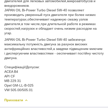
двигателей для легковых автомобилей,микроавтобусов и
внедорожников.
JAPAN OIL Bi-Power Turbo Diesel 5W-40 позволяет
производить уверенный пуск двигателя при более низких
температурах,обеспечивает надежную смазку узлов
двигателя,в том числе,при длительной работе в режимах
скоростей,нагрузок и обладает очень низким расходом на
угар.
JAPAN OIL Bi-Power Turbo Diesel 5W-40 забезпечує
максимальну потужність двигуна за рахунок високих
антифрикційних властивостей,а завдяки підвищеним миючим
і диспергуючим властивостями - оеспечивает постійну чистоту
двигуна.
Специфікації/Допуски:
ACEA B4
API CF
MB 229.31
Opel GM-LL-B-025
VW 505.00/505.01
Приховати