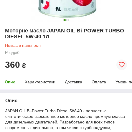
Моторне масло JAPAN OIL Bi-POWER TURBO
DIESEL 5W-40 1л
Немає в наявності
Роздріб
360
₴
Опис
Характеристики
Доставка
Оплата
Умови п
Опис
JAPAN OIL Bi-Power Turbo Diesel 5W-40 - полностью
синтетическое всесезонное моторное масло премиум класса
для дизельных двигателей. Разработано для всех типов
современных дизельных, в том числе с турбонадувом,