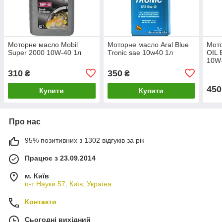
Моторне масло Mobil
Моторне масло Aral Blue
Мот
Super 2000 10W-40 1л
Tronic sae 10w40 1л
OIL
10W
310
350
₴
₴
450
Купити
Купити
Про нас
95% позитивних з 1302 відгуків за рік
Працює з 23.09.2014
м. Київ
п-т Науки 57, Київ, Україна
Контакти
Сьогодні вихідний