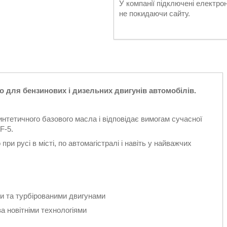
У компанії підключені електро
не покидаючи сайту.
 для бензинових і дизельних двигунів автомобілів.
синтетичного базового масла і відповідає вимогам сучасної
F-5.
и русі в місті, по автомагістралі і навіть у найважчих
и та турбірованими двигунами
за новітніми технологіями