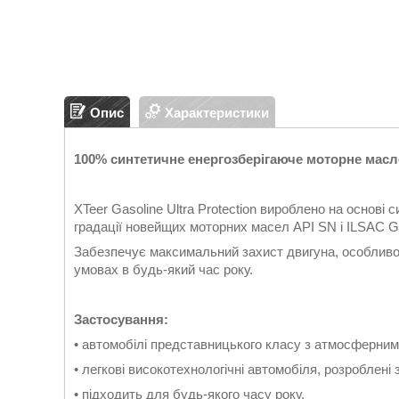
Опис
Характеристики
100% синтетичне енергозберігаюче моторне масло
XTeer Gasoline Ultra Protection вироблено на основі 
градації новейщих моторних масел API SN і ILSAC G
Забезпечує максимальний захист двигуна, особливо пр
умовах в будь-який час року.
Застосування:
• автомобілі представницького класу з атмосферним
• легкові високотехнологічні автомобіля, розроблені 
• підходить для будь-якого часу року.