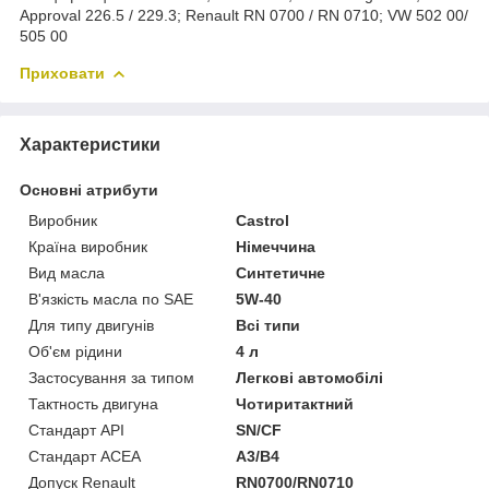
Approval 226.5 / 229.3; Renault RN 0700 / RN 0710; VW 502 00/
505 00
Приховати
Характеристики
Основні атрибути
Виробник
Castrol
Країна виробник
Німеччина
Вид масла
Синтетичне
В'язкість масла по SAE
5W-40
Для типу двигунів
Всі типи
Об'єм рідини
4 л
Застосування за типом
Легкові автомобілі
Тактность двигуна
Чотиритактний
Стандарт API
SN/CF
Стандарт ACEA
A3/B4
Допуск Renault
RN0700/RN0710