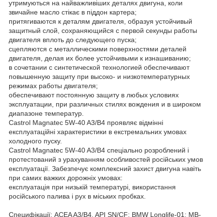
утримуються на найважливіших деталях двигуна, коли
звичайне масло стікає в піддон картера;
притягиваются к деталям двигателя, образуя устойчивый
защитный слой, сохраняющийся с первой секунды работы
двигателя вплоть до следующего пуска;
сцепляются с металлическими поверхностями деталей
двигателя, делая их более устойчивыми к изнашиванию;
в сочетании с синтетической технологией обеспечивают
повышенную защиту при высоко- и низкотемпературных
режимах работы двигателя;
обеспечивают постоянную защиту в любых условиях
эксплуатации, при различных стилях вождения и в широком
диапазоне температур.
Castrol Magnatec 5W-40 A3/B4 проявляє відмінні
експлуатаційні характеристики в екстремальних умовах
холодного пуску.
Castrol Magnatec 5W-40 A3/B4 спеціально розроблений і
протестований з урахуванням особливостей російських умов
експлуатації. Забезпечує комплексний захист двигуна навіть
при самих важких дорожніх умовах:
експлуатація при низькій температурі, використання
російського палива і рух в міських пробках.
Специфікації: ACEA A3/B4, API SN/CF; BMW Longlife-01; MB-