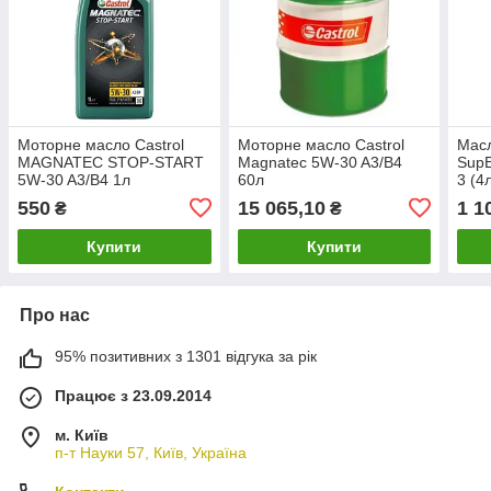
Моторне масло Castrol
Моторне масло Castrol
Масл
MAGNATEC STOP-START
Magnatec 5W-30 A3/B4
SupE
5W-30 A3/B4 1л
60л
3 (4
550
15 065,10
1 1
₴
₴
Купити
Купити
Про нас
95% позитивних з 1301 відгука за рік
Працює з 23.09.2014
м. Київ
п-т Науки 57, Київ, Україна