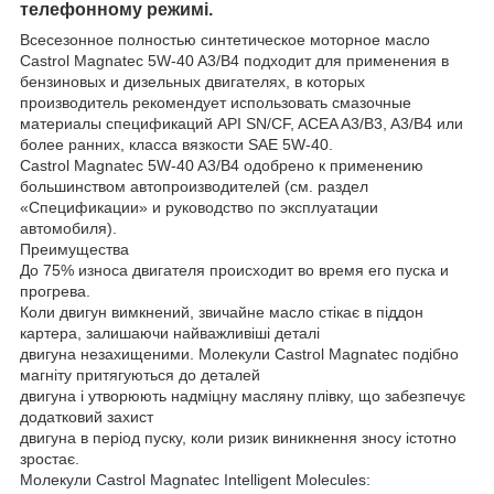
телефонному режимі.
Всесезонное полностью синтетическое моторное масло
Castrol Magnatec 5W-40 A3/B4 подходит для применения в
бензиновых и дизельных двигателях, в которых
производитель рекомендует использовать смазочные
материалы спецификаций API SN/CF, ACEA A3/B3, A3/B4 или
более ранних, класса вязкости SAE 5W-40.
Castrol Magnatec 5W-40 A3/B4 одобрено к применению
большинством автопроизводителей (см. раздел
«Спецификации» и руководство по эксплуатации
автомобиля).
Преимущества
До 75% износа двигателя происходит во время его пуска и
прогрева.
Коли двигун вимкнений, звичайне масло стікає в піддон
картера, залишаючи найважливіші деталі
двигуна незахищеними. Молекули Castrol Magnatec подібно
магніту притягуються до деталей
двигуна і утворюють надміцну масляну плівку, що забезпечує
додатковий захист
двигуна в період пуску, коли ризик виникнення зносу істотно
зростає.
Молекули Castrol Magnatec Intelligent Molecules: