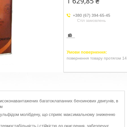
1 629,85 ₴
+380 (67) 394-65-45
Стіл замовлень
повернення товару протягом 14
исоконавантажених багатоклапанних бензинових двигунів, в
ом
исульфідом молібдену, що сприяє максимальному зниженню
ермостабільність і стійкістю до окислення, забезпечує