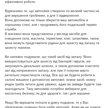
ефективної роботи.
Відзначимо те, що автохімія створена по великій частині не
для вирішення проблеми, а для її відвернення.
Вона допоможе не тільки зберегти ваш автомобіль в
хорошому стані, але і продовжить його подальший термін
служби.
В магазині вона представлена у вигляді засоби для
очищення скла, мастила, герметики, клеї, шпаклівки, також
вони можуть представляти рідини для захисту від запаху та
захисту тканини.
Ви напевно подумали, що такий засіб від запаху. Воно
використовується для захисту від бактерій і вірусів, які
загрожують дихальних шляхах, а також допоможе очистити
зал від неприємного запаху, але при її покупки варто
ретельно переглянути склад. Все що ви будете робити в
салоні машини з допомогою автохімії, кожне засіб, кожну
рядок треба читати дуже уважно, адже ви завжди будете там
знаходиться. Таку автохімію потрібно вибирати для
екологічну безпеку, як для здоров'я, так і для машини.
Якщо Ви вирішили поїхати в довгу подорож, то у Вас
обов'язково повинен бути набір автохімії. Адже ви не хочете