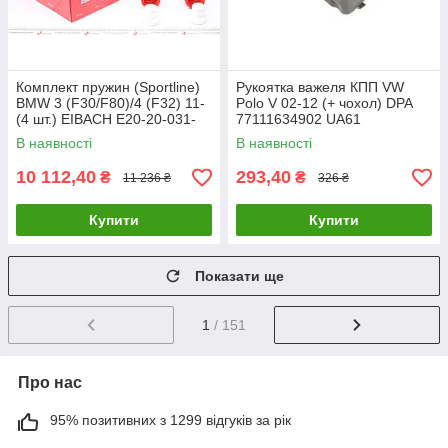
Комплект пружин (Sportline)
Рукоятка важеля КПП VW
BMW 3 (F30/F80)/4 (F32) 11-
Polo V 02-12 (+ чохол) DPA
(4 шт.) EIBACH E20-20-031-
77111634902 UA61
01-22 UA61
В наявності
В наявності
10 112,40
293,40
₴
₴
11 236 ₴
326 ₴
Купити
Купити
Показати ще
1
/ 151
Про нас
95% позитивних з 1299 відгуків за рік