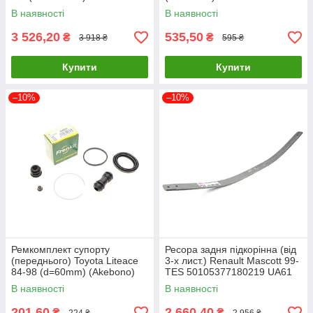
58015263066819 Z/Z UA61
19034986B UA61
В наявності
В наявності
3 526,20
535,50
₴
₴
3 918 ₴
595 ₴
Купити
Купити
–10%
–10%
Ремкомплект супорту
Ресора задня підкорінна (від
(переднього) Toyota Liteace
3-х лист.) Renault Mascott 99-
84-98 (d=60mm) (Akebono)
TES 50105377180219 UA61
FRENKIT 260056 UA61
В наявності
В наявності
201,60
2 660,40
₴
₴
224 ₴
2 956 ₴