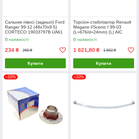
Сальник півосі (задньої) Ford
Торсіон-стабілізатор Renault
Ranger 99-12 (48x70x9.5)
Megane I/Scenic I 99-03
CORTECO 19033797B UA61
(L=676/d=24mm) (L) AIC
56750 UA61
В наявності
В наявності
234
1 621,80
₴
₴
260 ₴
1 802 ₴
Купити
Купити
–10%
–10%