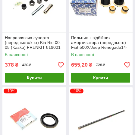
Направляюча супорта
Пильник + відбійник
(переднього/к-кт) Kia Rio 00-
амортизатора (переднього)
05 (Kasko) FRENKIT 819001
Fiat 500X/Jeep Renegade14-
UA61
(к-кт 2шт) GSP 5407950PK
В наявності
В наявності
UA61
378
655,20
₴
₴
420 ₴
728 ₴
Купити
Купити
–10%
–10%