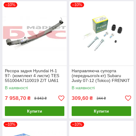
–10%
–10%
Ресора задня Hyundai H-1
Направляюча супорта
97- (комплект 4 листи) TES
(переднього/к-кт) Subaru
551004A7110019 Z/T UA61
Justy 07-12 (Tokico) FRENKIT
810145 UA61
В наявності
В наявності
7 958,70
309,60
₴
₴
8 843 ₴
344 ₴
Купити
Купити
–10%
–10%