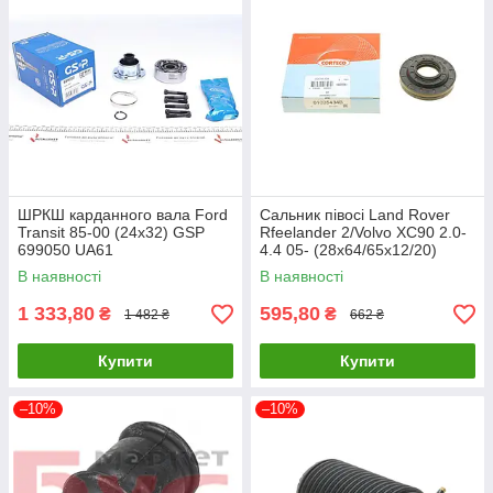
ШРКШ карданного вала Ford
Сальник півосі Land Rover
Transit 85-00 (24x32) GSP
Rfeelander 2/Volvo XC90 2.0-
699050 UA61
4.4 05- (28x64/65x12/20)
CORTECO 01035434B UA61
В наявності
В наявності
1 333,80
595,80
₴
₴
1 482 ₴
662 ₴
Купити
Купити
–10%
–10%