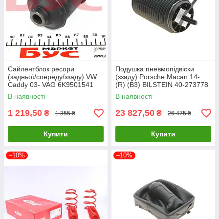
Сайлентблок ресори
Подушка пневмопідвіски
(задньої/спереду/ззаду) VW
(ззаду) Porsche Macan 14-
Caddy 03- VAG 6K9501541
(R) (B3) BILSTEIN 40-273778
UA61
UA61
В наявності
В наявності
1 219,50
23 827,50
₴
₴
1 355 ₴
26 475 ₴
Купити
Купити
–10%
–10%