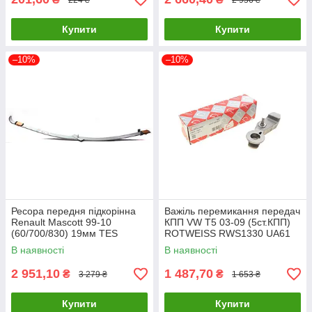
Купити
Купити
–10%
–10%
Ресора передня підкорінна
Важіль перемикання передач
Renault Mascott 99-10
КПП VW T5 03-09 (5ст.КПП)
(60/700/830) 19мм TES
ROTWEISS RWS1330 UA61
50105372726819 Z/Z UA61
В наявності
В наявності
2 951,10
1 487,70
₴
₴
3 279 ₴
1 653 ₴
Купити
Купити