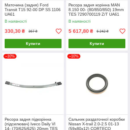
Маточина (задня) Ford
Ресора задня корінна MAN
Transit T15 92-00 DP SS 1106
8.150 00- (80/850/850) 19mm
UA61
TES 7290700119 Z/T UA61
В наявності
В наявності
330,30
5 617,80
₴
₴
367 ₴
6 242 ₴
Купити
Купити
–10%
–10%
Ресора задня підкорінна
Сальник раздаточної коробки
(підсилювач) Iveco Daily VI
Nissan X-trail 2.0-2.5 01-13
14- (70/625/625) 20mm TES
(59x80x12) CORTECO