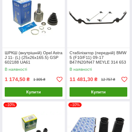
ШРКШ (внутрішній) Opel Astra
Стабілізатор (передній) BMW
J 11- (L) (25x26x165.5) GSP
5 (F10/F11) 09-17
602188 UA61
B47/N20/N47 MEYLE 314 653
0015/HD UA61
В наявності
В наявності
1 174,50
11 481,30
₴
₴
1 305 ₴
12 757 ₴
Купити
Купити
–10%
–10%