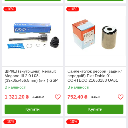
–10%
–10%
ШРКШ (внутрішній) Renault
Сайлентблок ресори (задній/
Megane III 2.0 i 08-
передній) Fiat Doblo 01-
(39x35x456.5mm) (к-кт) GSP
CORTECO 21653153 UA61
650087 UA61
В наявності
В наявності
1 321,20
752,40
₴
₴
1 468 ₴
836 ₴
Купити
Купити
–10%
–10%