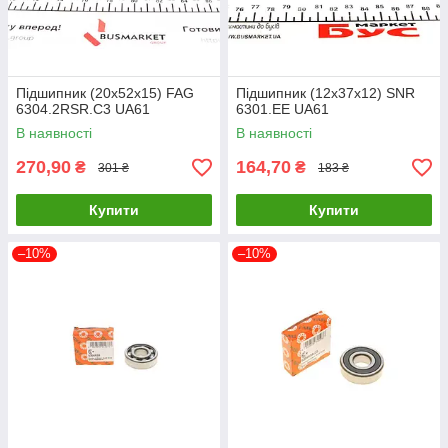
Підшипник (20x52x15) FAG
Підшипник (12x37x12) SNR
6304.2RSR.C3 UA61
6301.EE UA61
В наявності
В наявності
270,90
164,70
₴
₴
301 ₴
183 ₴
Купити
Купити
–10%
–10%