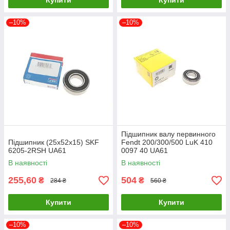
Купити
Купити
–10%
–10%
Підшипник валу первинного
Підшипник (25x52x15) SKF
Fendt 200/300/500 LuK 410
6205-2RSH UA61
0097 40 UA61
В наявності
В наявності
255,60
504
₴
₴
284 ₴
560 ₴
Купити
Купити
–10%
–10%