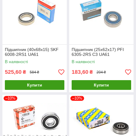
Підшипник (40x68x15) SKF
Підшипник (25x62x17) PFI
6008-2RS1 UA61
6305-2RS C3 UA61
В наявності
В наявності
525,60
183,60
₴
₴
584 ₴
204 ₴
Купити
Купити
–10%
–10%