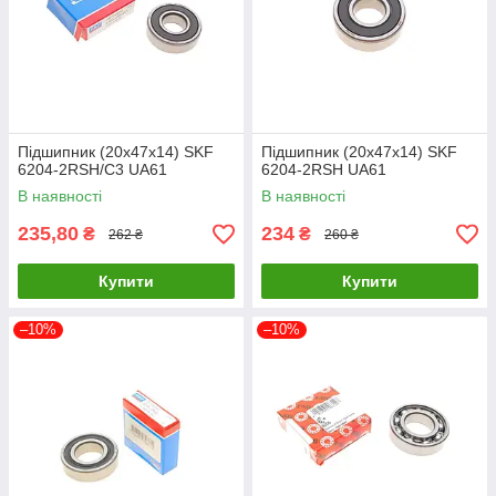
Підшипник (20x47x14) SKF
Підшипник (20x47x14) SKF
6204-2RSH/C3 UA61
6204-2RSH UA61
В наявності
В наявності
235,80
234
₴
₴
262 ₴
260 ₴
Купити
Купити
–10%
–10%