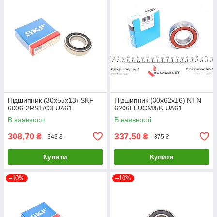
Підшипник (30x55x13) SKF
Підшипник (30x62x16) NTN
6006-2RS1/C3 UA61
6206LLUCM/5K UA61
В наявності
В наявності
308,70
337,50
₴
₴
343 ₴
375 ₴
Купити
Купити
–10%
–10%