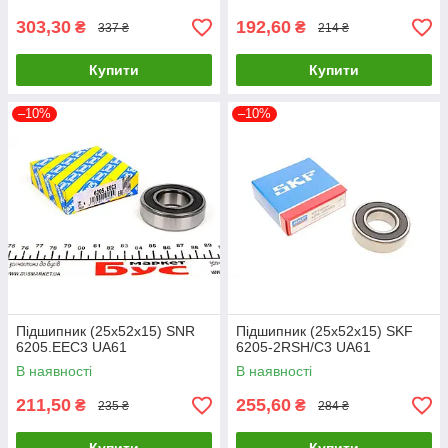
303,30
192,60
₴
₴
337 ₴
214 ₴
Купити
Купити
–10%
–10%
Підшипник (25x52x15) SNR
Підшипник (25x52x15) SKF
6205.EEC3 UA61
6205-2RSH/C3 UA61
В наявності
В наявності
211,50
255,60
₴
₴
235 ₴
284 ₴