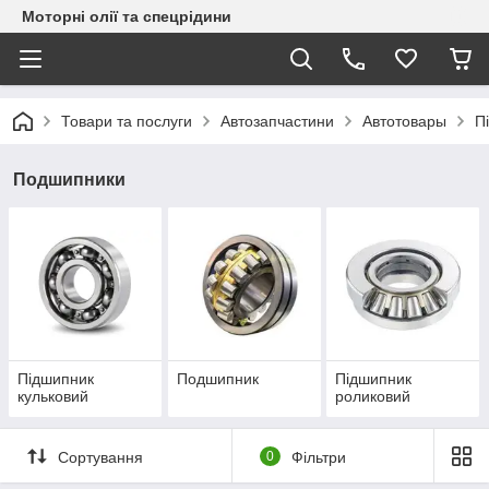
Моторні олії та спецрідини
Товари та послуги
Автозапчастини
Автотовары
П
Подшипники
Підшипник
Подшипник
Підшипник
кульковий
роликовий
Сортування
0
Фільтри