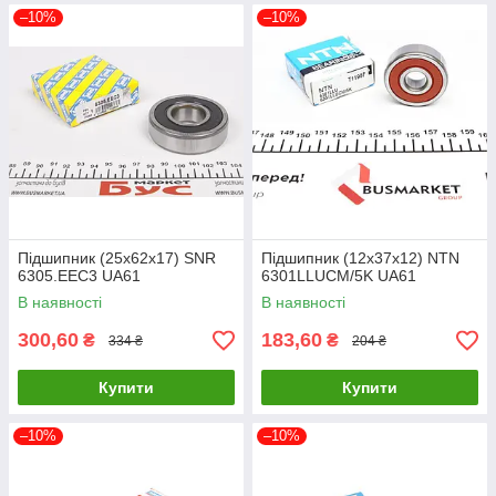
–10%
–10%
Підшипник (25x62x17) SNR
Підшипник (12x37x12) NTN
6305.EEC3 UA61
6301LLUCM/5K UA61
В наявності
В наявності
300,60
183,60
₴
₴
334 ₴
204 ₴
Купити
Купити
–10%
–10%