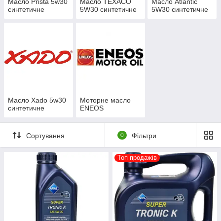
Масло Prista 5w30
Масло TEXACO
Масло Atlantic
синтетичне
5W30 синтетичне
5W30 синтетичне
Масло Хado 5w30
Моторне масло
синтетичне
ENEOS
Сортування
0
Фільтри
Топ продажів