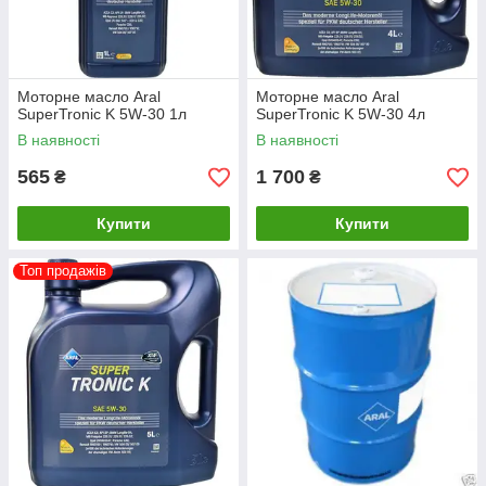
Моторне масло Aral
Моторне масло Aral
SuperTronic K 5W-30 1л
SuperTronic K 5W-30 4л
В наявності
В наявності
565
1 700
₴
₴
Купити
Купити
Топ продажів