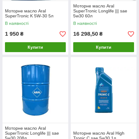
Моторне масло Aral
Моторне масло Aral
SuperTronic Longlife ||| sae
SuperTronic K 5W-30 5л
5w30 60л
В наявності
В наявності
1 950
16 298,50
₴
₴
Купити
Купити
Моторне масло Aral
SuperTronic Longlife ||| sae
Моторне масло Aral High
5w30 208л
Tronic C sae 5w30 1л