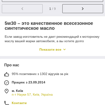
1
/ 9
5w30 – это качественное всесезонное
синтетическое масло
Если завод-изготовитель не дает рекомендаций к моторному
маслу вашей марки автомобиля, а вы хотите долго
проездить на машине в жару и холод по городским улицам и
Показати все
загородным трассам, то выбирайте
синтетическое масло
5w30
. Оно изготовлено из базовых синтетических
компонентов отличного качества путем сложного
химического синтеза.
Про нас
Кроме того, каждая компания смазочных жидкостей
95% позитивних з 1302 відгуків за рік
добавляет в состав
5w30
различные комплекты присадок,
которые повышают качество масла и предотвращают
Працює з 23.09.2014
преждевременный износ двигателя.
Масло 5w30: основные отличия от
м. Київ
других смазочных материалов
п-т Науки 57, Київ, Україна
Моторное масло 5w30
представляет собой молекулярно-
Контакти