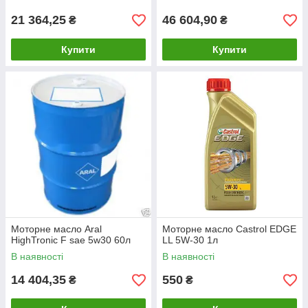
21 364,25
46 604,90
₴
₴
Купити
Купити
Моторне масло Aral
Моторне масло Castrol EDGE
HighTronic F sae 5w30 60л
LL 5W-30 1л
В наявності
В наявності
14 404,35
550
₴
₴