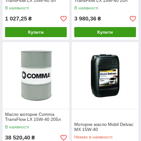
TransFlow LX 15W-40 5л
TransFlow LX 15W-40 20л
В наявності
В наявності
1 027,25
3 980,36
₴
₴
Купити
Купити
Масло моторне Comma
TransFlow LX 15W-40 205л
Моторне масло Mobil Delvac
В наявності
MX 15W-40
38 520,40
Немає в наявності
₴