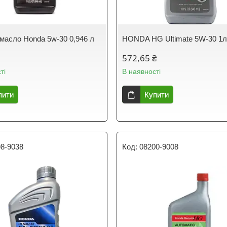
масло Honda 5w-30 0,946 л
HONDA HG Ultimate 5W-30 1
572,65 ₴
ті
В наявності
пити
Купити
98-9038
08200-9008