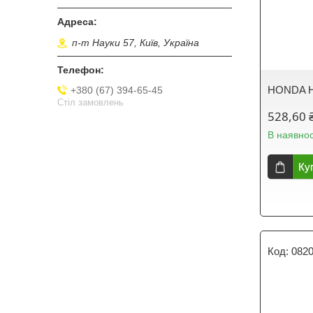
п-т Науки 57, Київ, Україна
HONDA H
+380 (67) 394-65-45
Стіл замовлень
528,60 
В наявнос
Ку
082