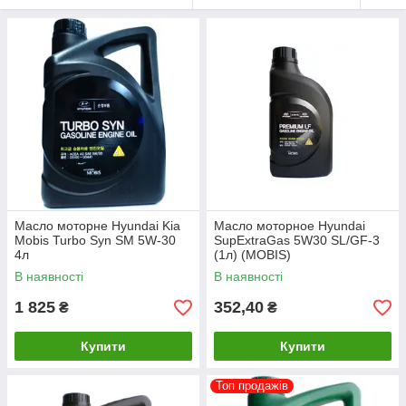
Масло моторне Hyundai Kia
Масло моторное Hyundai
Mobis Turbo Syn SM 5W-30
SupExtraGas 5W30 SL/GF-3
4л
(1л) (MOBIS)
В наявності
В наявності
1 825
352,40
₴
₴
Купити
Купити
Топ продажів